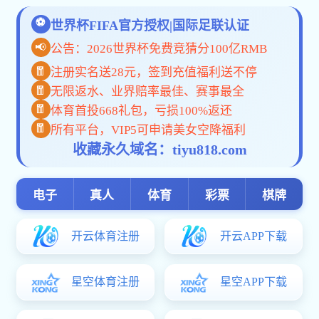
多语言支持
综合体育迷
所有敏感字段数据库内加密存储，即使泄露也无法还
原。
离线缓存用户
最小权限原则，关键操作需审批，所有访问留痕可追
溯。
功能投票参与者