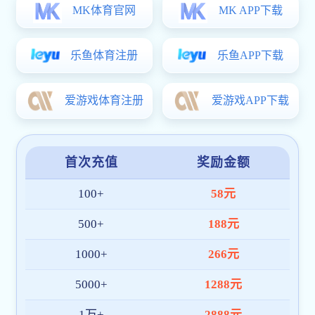
在世界杯的舞台上，每一粒进球都可能成为改写
历史的注脚。当伊朗队锋线尖刀贾汉巴赫什站在
比利时防线面前，这位曾经叱咤荷甲的射手，能
否用冷冽的射门脚感撕开欧洲红魔的钢铁屏障？
这不仅是一场技术与力量的碰撞，更是一次关于
状态复苏与战术支点的...
2026世界杯南非vs韩国次轮走势 · 用户常
问
当世界杯的烽火在2026年的绿茵场上燃起，一
场看似实力悬殊却暗藏杀机的对决，即将在B组
的第二轮上演。南非，这片曾孕育了撼动世界足
坛的“非洲雄狮”精神的土地，将直面亚洲足球的
旗舰力量——韩国。这场比赛，...